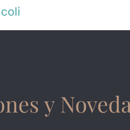
coli
ones y Noved